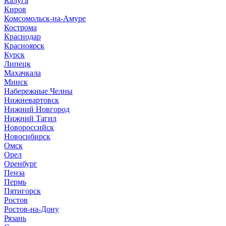
Калуга
Киров
Комсомольск-на-Амуре
Кострома
Краснодар
Красноярск
Курск
Липецк
Махачкала
Минск
Набережные Челны
Нижневартовск
Нижний Новгород
Нижний Тагил
Новороссийск
Новосибирск
Омск
Орел
Оренбург
Пенза
Пермь
Пятигорск
Ростов
Ростов-на-Дону
Рязань