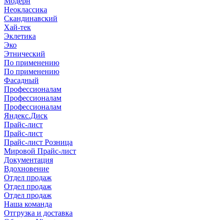
Модерн
Неоклассика
Скандинавский
Хай-тек
Эклетика
Эко
Этнический
По применению
По применению
Фасадный
Профессионалам
Профессионалам
Профессионалам
Яндекс.Диск
Прайс-лист
Прайс-лист
Прайс-лист Розница
Мировой Прайс-лист
Документация
Вдохновение
Отдел продаж
Отдел продаж
Отдел продаж
Наша команда
Отгрузка и доставка