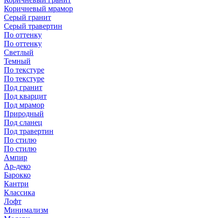
Коричневый мрамор
Серый гранит
Серый травертин
По оттенку
По оттенку
Светлый
Темный
По текстуре
По текстуре
Под гранит
Под кварцит
Под мрамор
Природный
Под сланец
Под травертин
По стилю
По стилю
Ампир
Ар-деко
Барокко
Кантри
Классика
Лофт
Минимализм