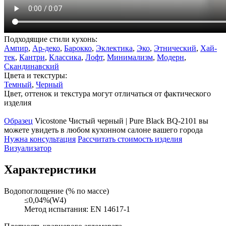
Подходящие стили кухонь:
Ампир
,
Ар-деко
,
Барокко
,
Эклектика
,
Эко
,
Этнический
,
Хай-
тек
,
Кантри
,
Классика
,
Лофт
,
Минимализм
,
Модерн
,
Скандинавский
Цвета и текстуры:
Темный
,
Черный
Цвет, оттенок и текстура могут отличаться от фактического
изделия
Образец
Vicostone Чистый черный | Pure Black BQ-2101 вы
можете увидеть в любом кухонном салоне вашего города
Нужна консультация
Рассчитать стоимость изделия
Визуализатор
Характеристики
Водопоглощение (% по массе)
≤0,04%(W4)
Метод испытания: EN 14617-1