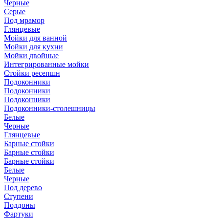
Черные
Серые
Под мрамор
Глянцевые
Мойки для ванной
Мойки для кухни
Мойки двойные
Интегрированные мойки
Стойки ресепшн
Подоконники
Подоконники
Подоконники
Подоконники-столешницы
Белые
Черные
Глянцевые
Барные стойки
Барные стойки
Барные стойки
Белые
Черные
Под дерево
Ступени
Поддоны
Фартуки