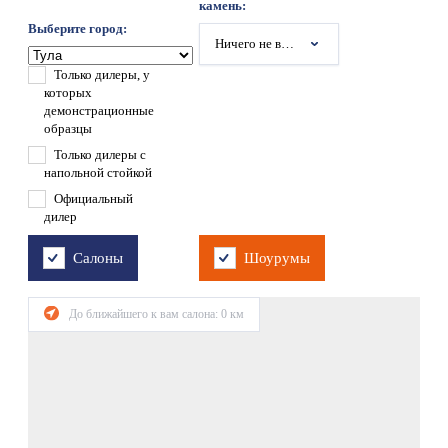
камень:
Выберите город:
Ничего не выбрано
Только дилеры, у
которых
демонстрационные
образцы
Только дилеры с
напольной стойкой
Официальный
дилер
Салоны
Шоурумы
До ближайшего к вам салона:
0
км