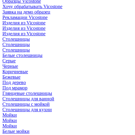
Образцы Vicostone
Хочу обрабатывать Vicostone
Заявка на демо образец
Рекламации Vicostone
Изделия из Vicostone
Изделия из Vicostone
Изделия из Vicostone
Столешницы
Столешницы
Столешницы
Белые столешницы
Серые
Черные
Коричневые
Бежевые
Под дерево
Под мрамор
Глянцевые столешницы
Столешницы для ванной
Столешницы с мойкой
Столешницы для кухни
Мойки
Мойки
Мойки
Белые мойки