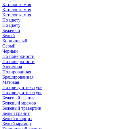
Каталог камня
Каталог камня
Каталог камня
По цвету
По цвету
Бежевый
Белый
Коричневый
Серый
Черный
По поверхности
По поверхности
Античная
Полированная
Брашированная
Матовая
По цвету и текстуре
По цвету и текстуре
Бежевый гранит
Бежевый мрамор
Бежевый травертин
Белый гранит
Белый кварцит
Белый мрамор
Коричневый гранит