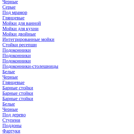
Черные
Серые
Под мрамор
Глянцевые
Мойки для ванной
Мойки для кухни
Мойки двойные
Интегрированные мойки
Стойки ресепшн
Подоконники
Подоконники
Подоконники
Подоконники-столешницы
Белые
Черные
Глянцевые
Барные стойки
Барные стойки
Барные стойки
Белые
Черные
Под дерево
Ступени
Поддоны
Фартуки