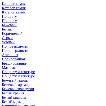
Каталог камня
Каталог камня
Каталог камня
По цвету
По цвету
Бежевый
Белый
Коричневый
Серый
Черный
По поверхности
По поверхности
Античная
Полированная
Брашированная
Матовая
По цвету и текстуре
По цвету и текстуре
Бежевый гранит
Бежевый мрамор
Бежевый травертин
Белый гранит
Белый кварцит
Белый мрамор
Коричневый гранит