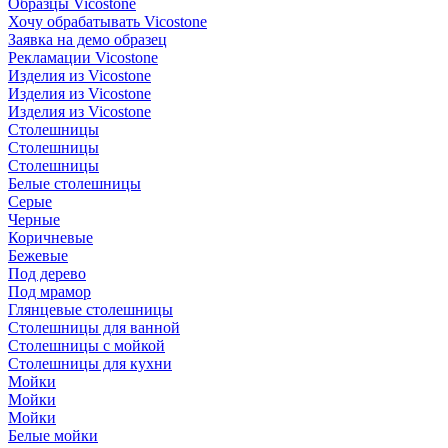
Образцы Vicostone
Хочу обрабатывать Vicostone
Заявка на демо образец
Рекламации Vicostone
Изделия из Vicostone
Изделия из Vicostone
Изделия из Vicostone
Столешницы
Столешницы
Столешницы
Белые столешницы
Серые
Черные
Коричневые
Бежевые
Под дерево
Под мрамор
Глянцевые столешницы
Столешницы для ванной
Столешницы с мойкой
Столешницы для кухни
Мойки
Мойки
Мойки
Белые мойки