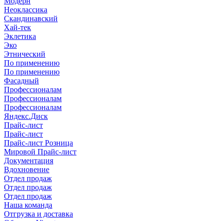
Модерн
Неоклассика
Скандинавский
Хай-тек
Эклетика
Эко
Этнический
По применению
По применению
Фасадный
Профессионалам
Профессионалам
Профессионалам
Яндекс.Диск
Прайс-лист
Прайс-лист
Прайс-лист Розница
Мировой Прайс-лист
Документация
Вдохновение
Отдел продаж
Отдел продаж
Отдел продаж
Наша команда
Отгрузка и доставка