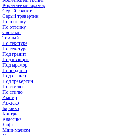
Коричневый мрамор
Серый гранит
Серый травертин
По оттенку
По оттенку
Светлый
Темный
По текстуре
По текстуре
Под гранит
Под кварцит
Под мрамор
Природный
Под сланец
Под травертин
По стилю
По стилю
Ампир
Ар-деко
Барокко
Кантри
Классика
Лофт
Минимализм