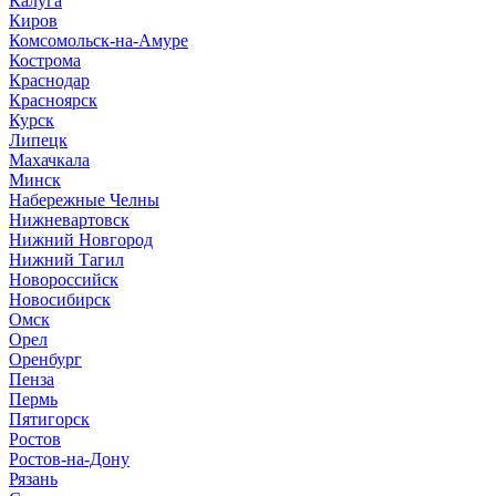
Калуга
Киров
Комсомольск-на-Амуре
Кострома
Краснодар
Красноярск
Курск
Липецк
Махачкала
Минск
Набережные Челны
Нижневартовск
Нижний Новгород
Нижний Тагил
Новороссийск
Новосибирск
Омск
Орел
Оренбург
Пенза
Пермь
Пятигорск
Ростов
Ростов-на-Дону
Рязань