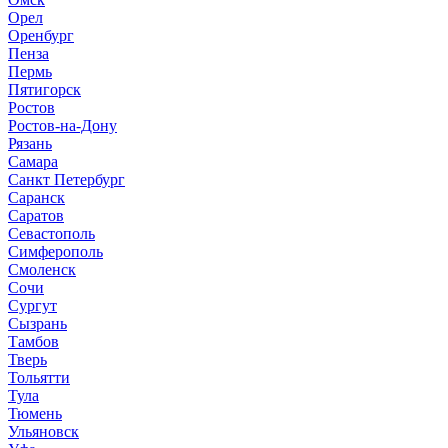
Орел
Оренбург
Пенза
Пермь
Пятигорск
Ростов
Ростов-на-Дону
Рязань
Самара
Санкт Петербург
Саранск
Саратов
Севастополь
Симферополь
Смоленск
Сочи
Сургут
Сызрань
Тамбов
Тверь
Тольятти
Тула
Тюмень
Ульяновск