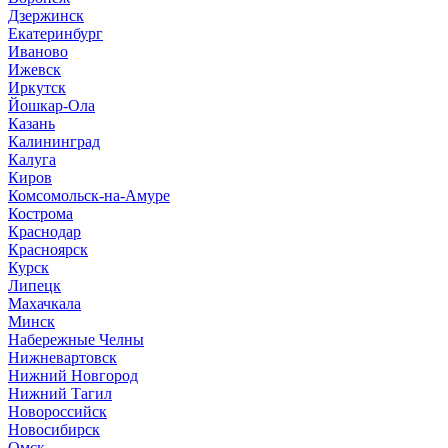
Дзержинск
Екатеринбург
Иваново
Ижевск
Иркутск
Йошкар-Ола
Казань
Калининград
Калуга
Киров
Комсомольск-на-Амуре
Кострома
Краснодар
Красноярск
Курск
Липецк
Махачкала
Минск
Набережные Челны
Нижневартовск
Нижний Новгород
Нижний Тагил
Новороссийск
Новосибирск
Омск