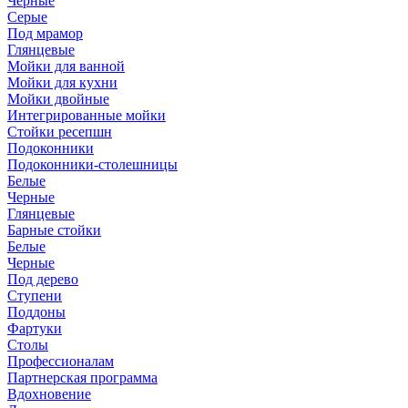
Черные
Серые
Под мрамор
Глянцевые
Мойки для ванной
Мойки для кухни
Мойки двойные
Интегрированные мойки
Стойки ресепшн
Подоконники
Подоконники-столешницы
Белые
Черные
Глянцевые
Барные стойки
Белые
Черные
Под дерево
Ступени
Поддоны
Фартуки
Столы
Профессионалам
Партнерская программа
Вдохновение