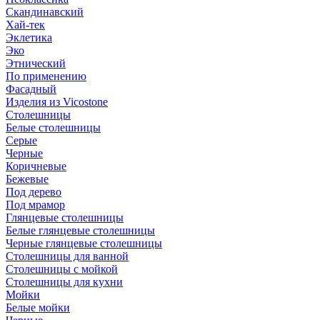
Скандинавский
Хай-тек
Эклетика
Эко
Этнический
По применению
Фасадный
Изделия из Vicostone
Столешницы
Белые столешницы
Серые
Черные
Коричневые
Бежевые
Под дерево
Под мрамор
Глянцевые столешницы
Белые глянцевые столешницы
Черные глянцевые столешницы
Столешницы для ванной
Столешницы с мойкой
Столешницы для кухни
Мойки
Белые мойки