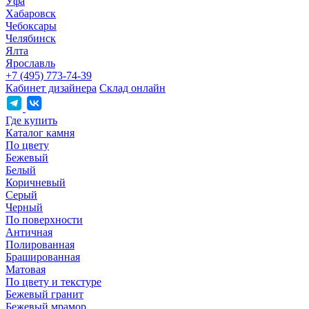
Уфа
Хабаровск
Чебоксары
Челябинск
Ялта
Ярославль
+7 (495) 773-74-39
Кабинет дизайнера
Склад онлайн
Где купить
Каталог камня
По цвету
Бежевый
Белый
Коричневый
Серый
Черный
По поверхности
Античная
Полированная
Брашированная
Матовая
По цвету и текстуре
Бежевый гранит
Бежевый мрамор