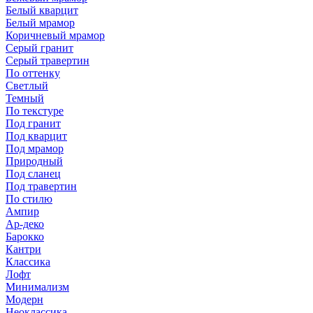
Белый кварцит
Белый мрамор
Коричневый мрамор
Серый гранит
Серый травертин
По оттенку
Светлый
Темный
По текстуре
Под гранит
Под кварцит
Под мрамор
Природный
Под сланец
Под травертин
По стилю
Ампир
Ар-деко
Барокко
Кантри
Классика
Лофт
Минимализм
Модерн
Неоклассика