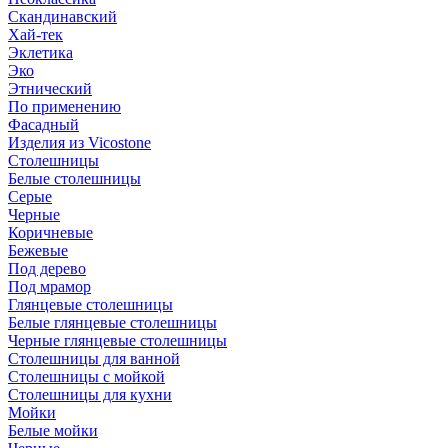
Скандинавский
Хай-тек
Эклетика
Эко
Этнический
По применению
Фасадный
Изделия из Vicostone
Столешницы
Белые столешницы
Серые
Черные
Коричневые
Бежевые
Под дерево
Под мрамор
Глянцевые столешницы
Белые глянцевые столешницы
Черные глянцевые столешницы
Столешницы для ванной
Столешницы с мойкой
Столешницы для кухни
Мойки
Белые мойки