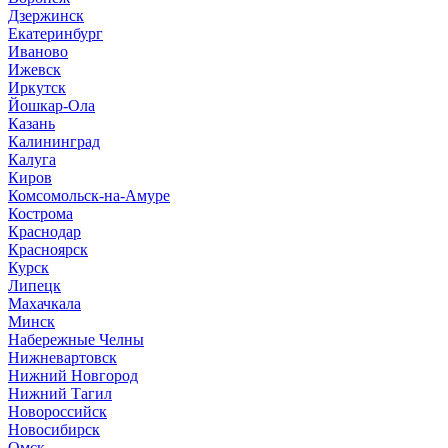
Дзержинск
Екатеринбург
Иваново
Ижевск
Иркутск
Йошкар-Ола
Казань
Калининград
Калуга
Киров
Комсомольск-на-Амуре
Кострома
Краснодар
Красноярск
Курск
Липецк
Махачкала
Минск
Набережные Челны
Нижневартовск
Нижний Новгород
Нижний Тагил
Новороссийск
Новосибирск
Омск