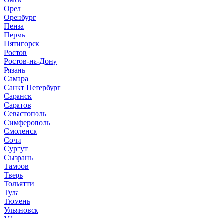
Орел
Оренбург
Пенза
Пермь
Пятигорск
Ростов
Ростов-на-Дону
Рязань
Самара
Санкт Петербург
Саранск
Саратов
Севастополь
Симферополь
Смоленск
Сочи
Сургут
Сызрань
Тамбов
Тверь
Тольятти
Тула
Тюмень
Ульяновск