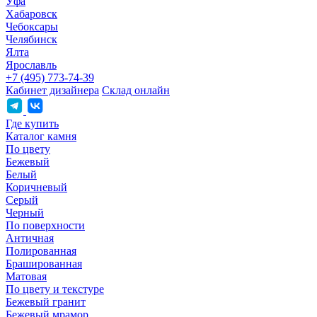
Уфа
Хабаровск
Чебоксары
Челябинск
Ялта
Ярославль
+7 (495) 773-74-39
Кабинет дизайнера
Склад онлайн
Где купить
Каталог камня
По цвету
Бежевый
Белый
Коричневый
Серый
Черный
По поверхности
Античная
Полированная
Брашированная
Матовая
По цвету и текстуре
Бежевый гранит
Бежевый мрамор