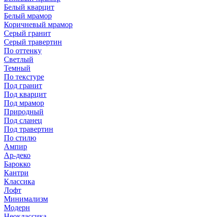
Белый кварцит
Белый мрамор
Коричневый мрамор
Серый гранит
Серый травертин
По оттенку
Светлый
Темный
По текстуре
Под гранит
Под кварцит
Под мрамор
Природный
Под сланец
Под травертин
По стилю
Ампир
Ар-деко
Барокко
Кантри
Классика
Лофт
Минимализм
Модерн
Неоклассика