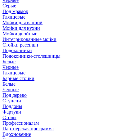
Черные
Серые
Под мрамор
Глянцевые
Мойки для ванной
Мойки для кухни
Мойки двойные
Интегрированные мойки
Стойки ресепшн
Подоконники
Подоконники-столешницы
Белые
Черные
Глянцевые
Барные стойки
Белые
Черные
Под дерево
Ступени
Поддоны
Фартуки
Столы
Профессионалам
Партнерская программа
Вдохновение