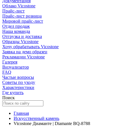
Документация
Облако Vicostone
Прайс-лист
Прайс-лист розница
Мировой прайс-лист
Отдел продаж
Наша команда
Отгрузка и доставка
Образцы Vicostone
Хочу обрабатывать Vicostone
Заявка на демо образец
Рекламации Vicostone
Галерея
Визуализатор
FAQ
Частые вопросы
Советы по уходу
Характеристики
Где купить
Поиск
Главная
Искусственный камень
Vicostone Диаманте | Diamante BQ-8788