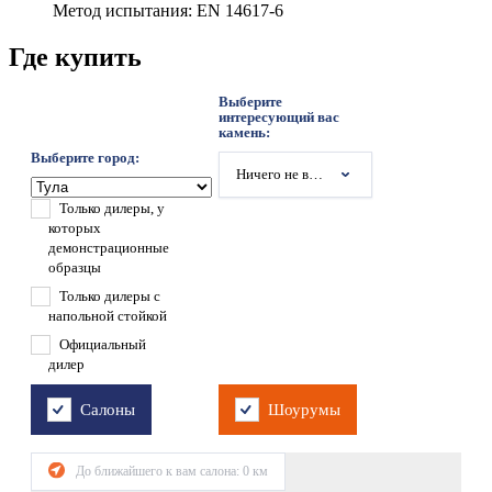
Метод испытания: EN 14617-6
Где купить
Выберите
интересующий вас
камень:
Выберите город:
Ничего не выбрано
Только дилеры, у
которых
демонстрационные
образцы
Только дилеры с
напольной стойкой
Официальный
дилер
Салоны
Шоурумы
До ближайшего к вам салона:
0
км