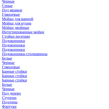
Черные
Серые
Под мрамор
Глянцевые
Мойки для ванной
Мойки для кухни
Мойки двойные
Интегрированные мойки
Стойки ресепшн
Подоконники
Подоконники
Подоконники
Подоконники-столешницы
Белые
Черные
Глянцевые
Барные стойки
Барные стойки
Барные стойки
Белые
Черные
Под дерево
Ступени
Поддоны
Фартуки