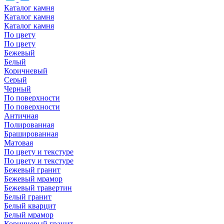
Каталог камня
Каталог камня
Каталог камня
По цвету
По цвету
Бежевый
Белый
Коричневый
Серый
Черный
По поверхности
По поверхности
Античная
Полированная
Брашированная
Матовая
По цвету и текстуре
По цвету и текстуре
Бежевый гранит
Бежевый мрамор
Бежевый травертин
Белый гранит
Белый кварцит
Белый мрамор
Коричневый гранит