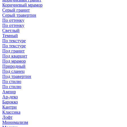
Коричневый мрамор
Серый гранит
Серый травертин
По оттенку
По оттенку
Светлый
Темный
По текстуре
По текстуре
Под гранит
Под кварцит
Под мрамор
Природный
Под сланец
Под травертин
По стилю
По стилю
Ампир
Ар-деко
Барокко
Кантри
Классика
Лофт
Минимализм