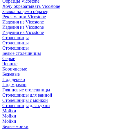
Образцы Vicostone
Хочу обрабатывать Vicostone
Заявка на демо образец
Рекламации Vicostone
Изделия из Vicostone
Изделия из Vicostone
Изделия из Vicostone
Столешницы
Столешницы
Столешницы
Белые столешницы
Серые
Черные
Коричневые
Бежевые
Под дерево
Под мрамор
Глянцевые столешницы
Столешницы для ванной
Столешницы с мойкой
Столешницы для кухни
Мойки
Мойки
Мойки
Белые мойки