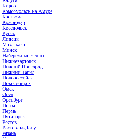
Калуга
Киров
Комсомольск-на-Амуре
Кострома
Краснодар
Красноярск
Курск
Липецк
Махачкала
Минск
Набережные Челны
Нижневартовск
Нижний Новгород
Нижний Тагил
Новороссийск
Новосибирск
Омск
Орел
Оренбург
Пенза
Пермь
Пятигорск
Ростов
Ростов-на-Дону
Рязань