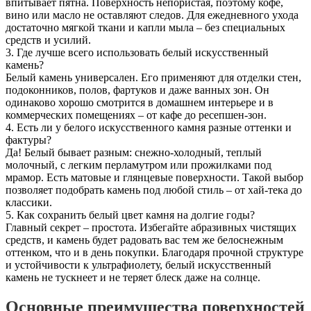
впитывает пятна. Поверхность непористая, поэтому кофе,
вино или масло не оставляют следов. Для ежедневного ухода
достаточно мягкой ткани и капли мыла – без специальных
средств и усилий.
3. Где лучше всего использовать белый искусственный
камень?
Белый камень универсален. Его применяют для отделки стен,
подоконников, полов, фартуков и даже ванных зон. Он
одинаково хорошо смотрится в домашнем интерьере и в
коммерческих помещениях – от кафе до ресепшен-зон.
4. Есть ли у белого искусственного камня разные оттенки и
фактуры?
Да! Белый бывает разным: снежно-холодный, теплый
молочный, с легким перламутром или прожилками под
мрамор. Есть матовые и глянцевые поверхности. Такой выбор
позволяет подобрать камень под любой стиль – от хай-тека до
классики.
5. Как сохранить белый цвет камня на долгие годы?
Главный секрет – простота. Избегайте абразивных чистящих
средств, и камень будет радовать вас тем же белоснежным
оттенком, что и в день покупки. Благодаря прочной структуре
и устойчивости к ультрафиолету, белый искусственный
камень не тускнеет и не теряет блеск даже на солнце.
Основные преимущества поверхностей