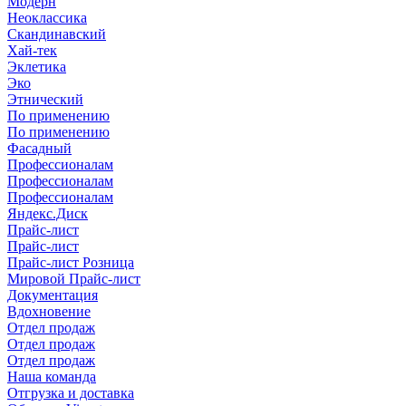
Модерн
Неоклассика
Скандинавский
Хай-тек
Эклетика
Эко
Этнический
По применению
По применению
Фасадный
Профессионалам
Профессионалам
Профессионалам
Яндекс.Диск
Прайс-лист
Прайс-лист
Прайс-лист Розница
Мировой Прайс-лист
Документация
Вдохновение
Отдел продаж
Отдел продаж
Отдел продаж
Наша команда
Отгрузка и доставка