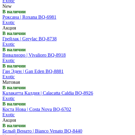
Exotic
New
В наличии
Роксана | Roxana BQ-6981
Exotic
Акция
В наличии
Грейлак | Greylac BQ-8738
Exotic
В наличии
Вивалиоро | Vivalioro BQ-8918
Exotic
В наличии
Ган Эден | Gan Eden BQ-8881
Exotic
Матовая
В наличии
Калакатта Калдия | Calacatta Caldia BQ-8926
Exotic
В наличии
Коста Нова | Costa Nova BQ-6702
Exotic
Акция
В наличии
Белый Венато | Bianco Venato BQ-8440