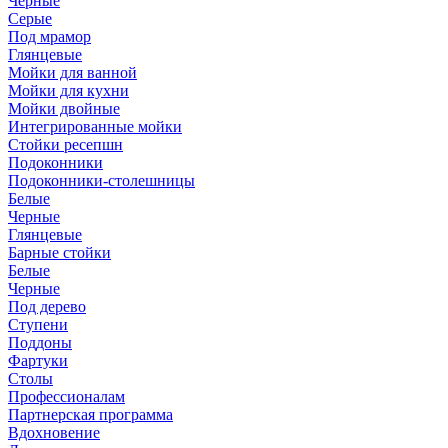
Черные
Серые
Под мрамор
Глянцевые
Мойки для ванной
Мойки для кухни
Мойки двойные
Интегрированные мойки
Стойки ресепшн
Подоконники
Подоконники-столешницы
Белые
Черные
Глянцевые
Барные стойки
Белые
Черные
Под дерево
Ступени
Поддоны
Фартуки
Столы
Профессионалам
Партнерская программа
Вдохновение