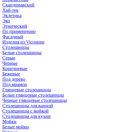
Скандинавский
Хай-тек
Эклетика
Эко
Этнический
По применению
Фасадный
Изделия из Vicostone
Столешницы
Белые столешницы
Серые
Черные
Коричневые
Бежевые
Под дерево
Под мрамор
Глянцевые столешницы
Белые глянцевые столешницы
Черные глянцевые столешницы
Столешницы для ванной
Столешницы с мойкой
Столешницы для кухни
Мойки
Белые мойки