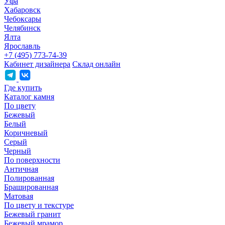
Уфа
Хабаровск
Чебоксары
Челябинск
Ялта
Ярославль
+7 (495) 773-74-39
Кабинет дизайнера
Склад онлайн
Где купить
Каталог камня
По цвету
Бежевый
Белый
Коричневый
Серый
Черный
По поверхности
Античная
Полированная
Брашированная
Матовая
По цвету и текстуре
Бежевый гранит
Бежевый мрамор