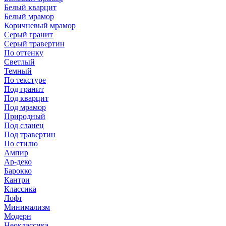
Белый кварцит
Белый мрамор
Коричневый мрамор
Серый гранит
Серый травертин
По оттенку
Светлый
Темный
По текстуре
Под гранит
Под кварцит
Под мрамор
Природный
Под сланец
Под травертин
По стилю
Ампир
Ар-деко
Барокко
Кантри
Классика
Лофт
Минимализм
Модерн
Неоклассика