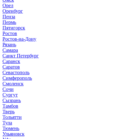
Орел
Оренбург
Пенза
Пермь
Пятигорск
Ростов
Ростов-на-Дону
Рязань
Самара
Санкт Петербург
Саранск
Саратов
Севастополь
Симферополь
Смоленск
Сочи
Сургут
Сызрань
Тамбов
Тверь
Тольятти
Тула
Тюмень
Ульяновск