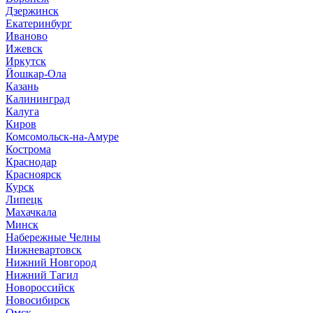
Дзержинск
Екатеринбург
Иваново
Ижевск
Иркутск
Йошкар-Ола
Казань
Калининград
Калуга
Киров
Комсомольск-на-Амуре
Кострома
Краснодар
Красноярск
Курск
Липецк
Махачкала
Минск
Набережные Челны
Нижневартовск
Нижний Новгород
Нижний Тагил
Новороссийск
Новосибирск
Омск