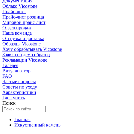
Документация
Облако Vicostone
Прайс-лист
Прайс-лист розница
Мировой прайс-лист
Отдел продаж
Наша команда
Отгрузка и доставка
Образцы Vicostone
Хочу обрабатывать Vicostone
Заявка на демо образец
Рекламации Vicostone
Галерея
Визуализатор
FAQ
Частые вопросы
Советы по уходу
Характеристики
Где купить
Поиск
Главная
Искуственный камень