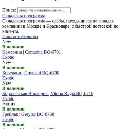
Поиск:
Складская программа
Складская программа — слэбы, находящиеся на складах
компании в Москве и Краснодаре, с быстрой доставкой до
клиента.
Показать фильтры
New
В наличии
Камарина | Camarina BQ-6701
Exotic
New
В наличии
Ковелани | Covelani BQ-6700
Exotic
New
В наличии
Королевская Виктория | Vitoria Regia BQ-6716
Exotic
Акция
В наличии
Грейлак | Greylac BQ-8738
Exotic
В наличии