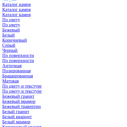
Каталог камня
Каталог камня
Каталог камня
По цвету
По цвету
Бежевый
Белый
Коричневый
Серый
Черный
По поверхности
По поверхности
Античная
Полированная
Брашированная
Матовая
По цвету и текстуре
По цвету и текстуре
Бежевый гранит
Бежевый мрамор
Бежевый травертин
Белый гранит
Белый кварцит
Белый мрамор
Коричневый гранит