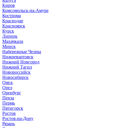
Калуга
Киров
Комсомольск-на-Амуре
Кострома
Краснодар
Красноярск
Курск
Липецк
Махачкала
Минск
Набережные Челны
Нижневартовск
Нижний Новгород
Нижний Тагил
Новороссийск
Новосибирск
Омск
Орел
Оренбург
Пенза
Пермь
Пятигорск
Ростов
Ростов-на-Дону
Рязань