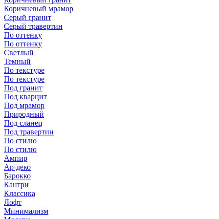
Коричневый мрамор
Серый гранит
Серый травертин
По оттенку
По оттенку
Светлый
Темный
По текстуре
По текстуре
Под гранит
Под кварцит
Под мрамор
Природный
Под сланец
Под травертин
По стилю
По стилю
Ампир
Ар-деко
Барокко
Кантри
Классика
Лофт
Минимализм