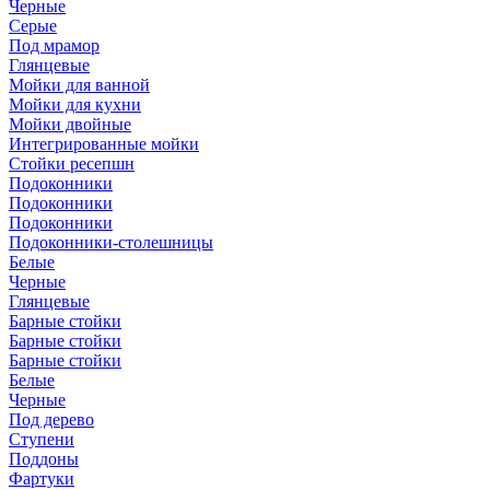
Черные
Серые
Под мрамор
Глянцевые
Мойки для ванной
Мойки для кухни
Мойки двойные
Интегрированные мойки
Стойки ресепшн
Подоконники
Подоконники
Подоконники
Подоконники-столешницы
Белые
Черные
Глянцевые
Барные стойки
Барные стойки
Барные стойки
Белые
Черные
Под дерево
Ступени
Поддоны
Фартуки