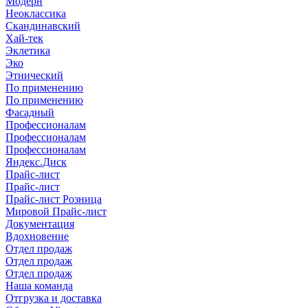
Модерн
Неоклассика
Скандинавский
Хай-тек
Эклетика
Эко
Этнический
По применению
По применению
Фасадный
Профессионалам
Профессионалам
Профессионалам
Яндекс.Диск
Прайс-лист
Прайс-лист
Прайс-лист Розница
Мировой Прайс-лист
Документация
Вдохновение
Отдел продаж
Отдел продаж
Отдел продаж
Наша команда
Отгрузка и доставка