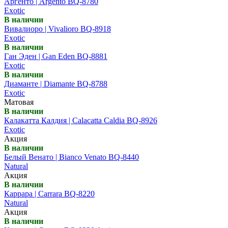
Аргенто | Argento BQ-8780
Exotic
В наличии
Вивалиоро | Vivalioro BQ-8918
Exotic
В наличии
Ган Эден | Gan Eden BQ-8881
Exotic
В наличии
Диаманте | Diamante BQ-8788
Exotic
Матовая
В наличии
Калакатта Калдия | Calacatta Caldia BQ-8926
Exotic
Акция
В наличии
Белый Венато | Bianco Venato BQ-8440
Natural
Акция
В наличии
Каррара | Carrara BQ-8220
Natural
Акция
В наличии