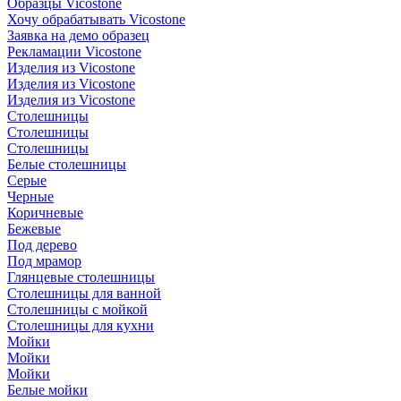
Образцы Vicostone
Хочу обрабатывать Vicostone
Заявка на демо образец
Рекламации Vicostone
Изделия из Vicostone
Изделия из Vicostone
Изделия из Vicostone
Столешницы
Столешницы
Столешницы
Белые столешницы
Серые
Черные
Коричневые
Бежевые
Под дерево
Под мрамор
Глянцевые столешницы
Столешницы для ванной
Столешницы с мойкой
Столешницы для кухни
Мойки
Мойки
Мойки
Белые мойки