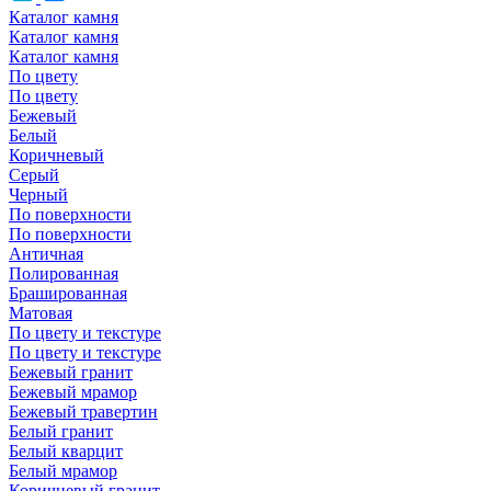
Каталог камня
Каталог камня
Каталог камня
По цвету
По цвету
Бежевый
Белый
Коричневый
Серый
Черный
По поверхности
По поверхности
Античная
Полированная
Брашированная
Матовая
По цвету и текстуре
По цвету и текстуре
Бежевый гранит
Бежевый мрамор
Бежевый травертин
Белый гранит
Белый кварцит
Белый мрамор
Коричневый гранит