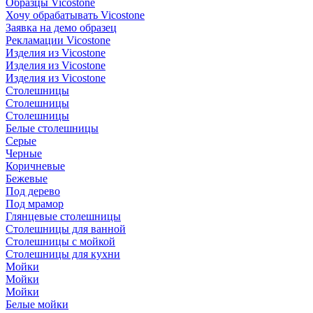
Образцы Vicostone
Хочу обрабатывать Vicostone
Заявка на демо образец
Рекламации Vicostone
Изделия из Vicostone
Изделия из Vicostone
Изделия из Vicostone
Столешницы
Столешницы
Столешницы
Белые столешницы
Серые
Черные
Коричневые
Бежевые
Под дерево
Под мрамор
Глянцевые столешницы
Столешницы для ванной
Столешницы с мойкой
Столешницы для кухни
Мойки
Мойки
Мойки
Белые мойки