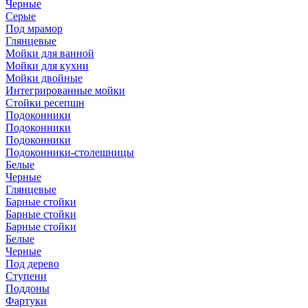
Черные
Серые
Под мрамор
Глянцевые
Мойки для ванной
Мойки для кухни
Мойки двойные
Интегрированные мойки
Стойки ресепшн
Подоконники
Подоконники
Подоконники
Подоконники-столешницы
Белые
Черные
Глянцевые
Барные стойки
Барные стойки
Барные стойки
Белые
Черные
Под дерево
Ступени
Поддоны
Фартуки