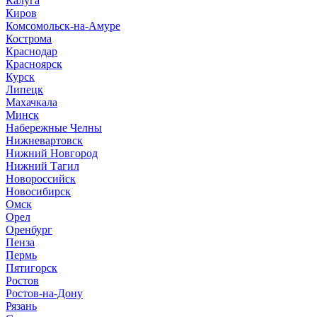
Калуга
Киров
Комсомольск-на-Амуре
Кострома
Краснодар
Красноярск
Курск
Липецк
Махачкала
Минск
Набережные Челны
Нижневартовск
Нижний Новгород
Нижний Тагил
Новороссийск
Новосибирск
Омск
Орел
Оренбург
Пенза
Пермь
Пятигорск
Ростов
Ростов-на-Дону
Рязань