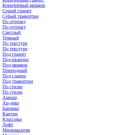
Коричневый мрамор
Серый гранит
Серый травертин
По оттенку
По оттенку
Светлый
Темный
По текстуре
По текстуре
Под гранит
Под кварцит
Под мрамор
Природный
Под сланец
Под травертин
По стилю
По стилю
Ампир
Ар-деко
Барокко
Кантри
Классика
Лофт
Минимализм