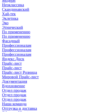
Модерн
Неоклассика
Скандинавский
Хай-тек
Эклетика
Эко
Этнический
По применению
По применению
Фасадный
Профессионалам
Профессионалам
Профессионалам
Яндекс.Диск
Прайс-лист
Прайс-лист
Прайс-лист Розница
Мировой Прайс-лист
Документация
Вдохновение
Отдел продаж
Отдел продаж
Отдел продаж
Наша команда
Отгрузка и доставка