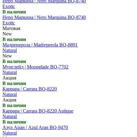
Неро Маркина | Nero Marquina BQ-8740
Exotic
В наличии
Неро Маркина | Nero Marquina BQ-8740
Exotic
Матовая
New
В наличии
Мадреперола | Madreperola BQ-8891
Natural
New
В наличии
Мунглейд | Moonglade BQ-7702
Natural
Акция
В наличии
Каррара | Carrara BQ-8220
Natural
Акция
В наличии
Каррара | Carrara BQ-8220 Antique
Natural
В наличии
Азул Аран | Azul Aran BQ-9470
Natural