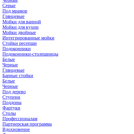
Черные
Серые
Под мрамор
Глянцевые
Мойки для ванной
Мойки для кухни
Мойки двойные
Интегрированные мойки
Стойки ресепшн
Подоконники
Подоконники-столешницы
Белые
Черные
Глянцевые
Барные стойки
Белые
Черные
Под дерево
Ступени
Поддоны
Фартуки
Столы
Профессионалам
Партнерская программа
Вдохновение