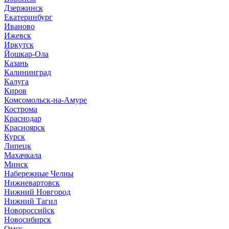
Дзержинск
Екатеринбург
Иваново
Ижевск
Иркутск
Йошкар-Ола
Казань
Калининград
Калуга
Киров
Комсомольск-на-Амуре
Кострома
Краснодар
Красноярск
Курск
Липецк
Махачкала
Минск
Набережные Челны
Нижневартовск
Нижний Новгород
Нижний Тагил
Новороссийск
Новосибирск
Омск