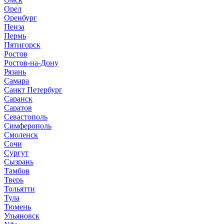
Орел
Оренбург
Пенза
Пермь
Пятигорск
Ростов
Ростов-на-Дону
Рязань
Самара
Санкт Петербург
Саранск
Саратов
Севастополь
Симферополь
Смоленск
Сочи
Сургут
Сызрань
Тамбов
Тверь
Тольятти
Тула
Тюмень
Ульяновск