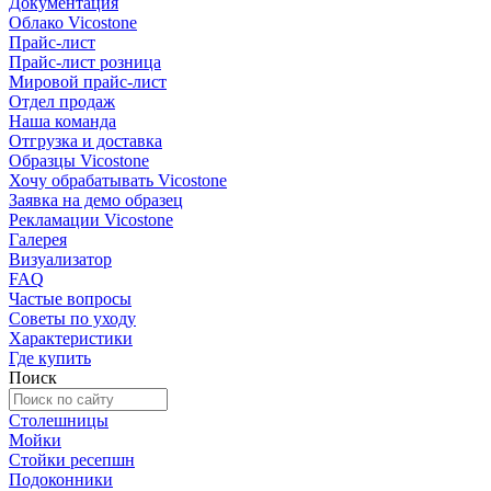
Документация
Облако Vicostone
Прайс-лист
Прайс-лист розница
Мировой прайс-лист
Отдел продаж
Наша команда
Отгрузка и доставка
Образцы Vicostone
Хочу обрабатывать Vicostone
Заявка на демо образец
Рекламации Vicostone
Галерея
Визуализатор
FAQ
Частые вопросы
Советы по уходу
Характеристики
Где купить
Поиск
Столешницы
Мойки
Стойки ресепшн
Подоконники