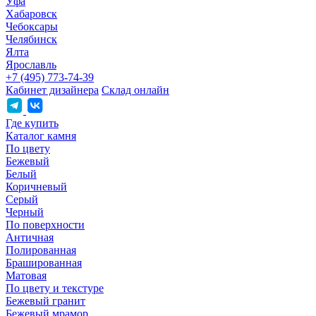
Уфа
Хабаровск
Чебоксары
Челябинск
Ялта
Ярославль
+7 (495) 773-74-39
Кабинет дизайнера
Склад онлайн
Где купить
Каталог камня
По цвету
Бежевый
Белый
Коричневый
Серый
Черный
По поверхности
Античная
Полированная
Брашированная
Матовая
По цвету и текстуре
Бежевый гранит
Бежевый мрамор