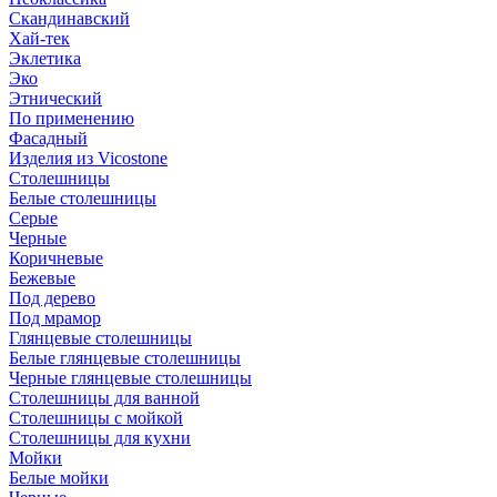
Скандинавский
Хай-тек
Эклетика
Эко
Этнический
По применению
Фасадный
Изделия из Vicostone
Столешницы
Белые столешницы
Серые
Черные
Коричневые
Бежевые
Под дерево
Под мрамор
Глянцевые столешницы
Белые глянцевые столешницы
Черные глянцевые столешницы
Столешницы для ванной
Столешницы с мойкой
Столешницы для кухни
Мойки
Белые мойки