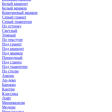
Белый кварцит
Белый мрамор
Коричневый мрамор
Серый гранит
Серый травертин
По оттенку
Светлый
Темный
По текстуре
Под гранит
Под кварцит
Под мрамор
Природный
Под сланец
Под травертин
По стилю
Ампир
Ар-деко
Барокко
Кантри
Классика
Лофт
Минимализм
Модерн
Неоклассика